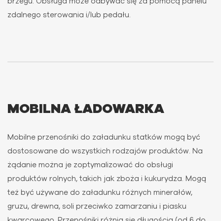
brzegu. Obsługa może odbywać się za pomocą panelu
zdalnego sterowania i/lub pedału.
MOBILNA ŁADOWARKA
Mobilne przenośniki do załadunku statków mogą być
dostosowane do wszystkich rodzajów produktów. Na
żądanie można je zoptymalizować do obsługi
produktów rolnych, takich jak zboża i kukurydza. Mogą
też być używane do załadunku różnych minerałów,
gruzu, drewna, soli przeciwko zamarzaniu i piasku
kwarcowego. Przenośniki różnią się długością (od 6 do