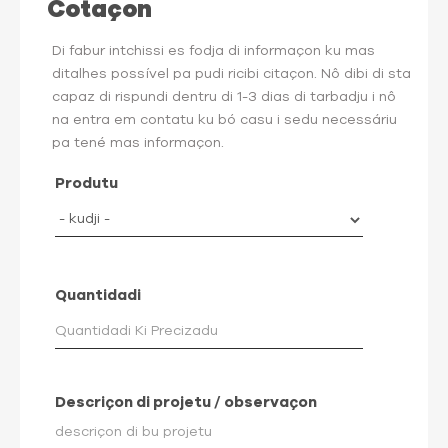
Cotaçon
Di fabur intchissi es fodja di informaçon ku mas
ditalhes possível pa pudi ricibi citaçon. Nô dibi di sta
capaz di rispundi dentru di 1-3 dias di tarbadju i nô
na entra em contatu ku bó casu i sedu necessáriu
pa tené mas informaçon.
Produtu
Quantidadi
Descriçon di projetu / observaçon